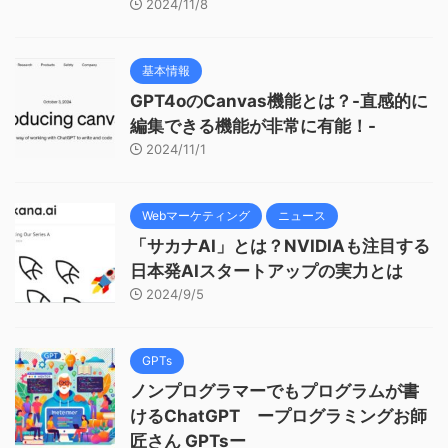
2024/11/8
基本情報
GPT4oのCanvas機能とは？-直感的に
編集できる機能が非常に有能！-
2024/11/1
Webマーケティング
ニュース
「サカナAI」とは？NVIDIAも注目する
日本発AIスタートアップの実力とは
2024/9/5
GPTs
ノンプログラマーでもプログラムが書
けるChatGPT ープログラミングお師
匠さん GPTsー