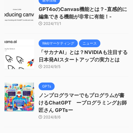
基本情報
GPT4oのCanvas機能とは？-直感的に
編集できる機能が非常に有能！-
2024/11/1
Webマーケティング
ニュース
「サカナAI」とは？NVIDIAも注目する
日本発AIスタートアップの実力とは
2024/9/5
GPTs
ノンプログラマーでもプログラムが書
けるChatGPT ープログラミングお師
匠さん GPTsー
2024/8/6